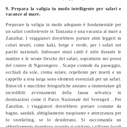
9. Prepara la valigia in modo intelligente per safari e
vacanze al mare.
Preparare la valigia in modo adeguato è fondamentale per
un safari confortevole in Tanzania e una vacanza al mare a
Zanzibar. I viaggiatori dovrebbero portare abiti leggeri in
colori neutri, come kaki, beige e verde, per i safari nei
parchi nazionali. Indossare strati caldi è utile durante le
mattine e le serate fresche del safari, soprattutto nei pressi
del cratere di Ngorongoro . Scarpe comode da passeggio,
occhiali da sole, crema solare, repellente per insetti e un
cappello a tesa larga sono elementi essenziali per un safari.
Binocoli e macchine fotografiche aiutano a immortalare gli
incredibili avvistamenti della fauna selvatica in
destinazioni come il Parco Nazionale del Serengeti . Per
Zanzibar, i viaggiatori dovrebbero portare costume da
bagno, sandali, abbigliamento traspirante e attrezzatura per
lo snorkeling, se lo desiderano. Si raccomanda un
abbigliamento rispettoso quando si visitano i villaggi locali