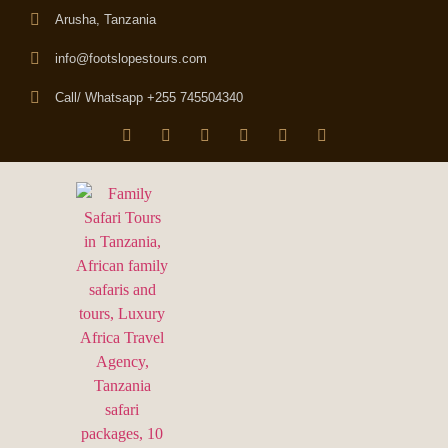
Arusha, Tanzania
info@footslopestours.com
Call/ Whatsapp +255 745504340