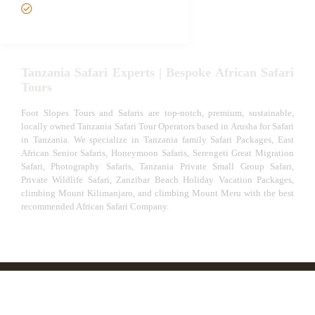
VIP African Safari
Experiences
Tanzania Safari Experts | Bespoke African Safari
Tours
Foot Slopes Tours and Safaris are top-notch, premium, sustainable,
locally owned Tanzania Safari Tour Operators based in Arusha for Safari
in Tanzania. We specialize in Tanzania family Safari Packages, East
African Senior Safaris, Honeymoon Safaris, Serengeti Great Migration
Safari, Photography Safaris, Tanzania Private Small Group Safari,
Private Wildlife Safari, Zanzibar Beach Holiday Vacation Packages,
climbing Mount Kilimanjaro, and climbing Mount Meru with the best
recommended African Safari Company.
© African Safari Tours & Holidays | The best safari
company in Africa | Unforgettable African Safaris