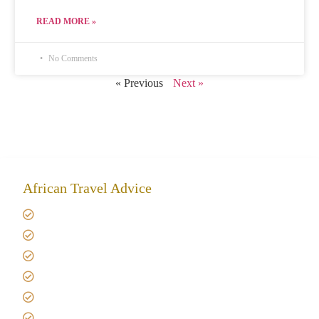
READ MORE »
No Comments
« Previous
Next »
African Travel Advice
Giving back to community
Kilimanjaro Travel Insurance
Africa Tanzania Travel Advice
Tanzania Safari Reviews
Tipping on Kilimanjaro
Best time to Climb Kilimanjaro