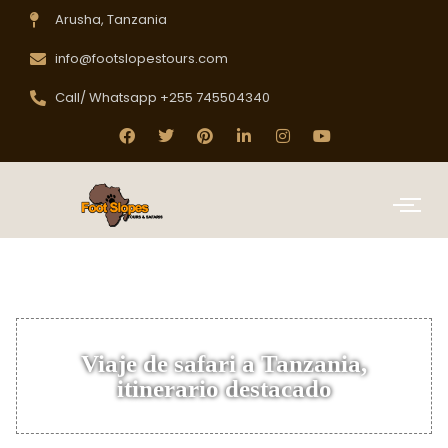
Arusha, Tanzania
info@footslopestours.com
Call/ Whatsapp +255 745504340
Viaje de safari a Tanzania,
itinerario destacado