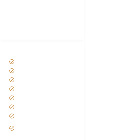
Luxury Family Holidays
African Safari Packing list
Best Tour company in Tanzania
(With Reviews)
Tanzania Safari Tour Packages
Home
About us
Safari Packages
Contact us
Best Time to Visit Tanzania
Tanzania family Safaris
Luxury African Safaris
Tanzania fly-in and Fly Out
Safari